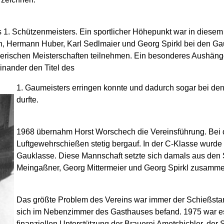
1. Schützenmeisters. Ein sportlicher Höhepunkt war in diesem 
th, Hermann Huber, Karl Sedlmaier und Georg Spirkl bei den Gau
yerischen Meisterschaften teilnehmen. Ein besonderes Aushän
reinander den Titel des
1. Gaumeisters erringen konnte und dadurch sogar bei de
durfte.
1968 übernahm Horst Worschech die Vereinsführung. Bei
Luftgewehrschießen stetig bergauf. In der C-Klasse wurde
Gauklasse. Diese Mannschaft setzte sich damals aus den
Meingaßner, Georg Mittermeier und Georg Spirkl zusamme
Das größte Problem des Vereins war immer der Schießstan
sich im Nebenzimmer des Gasthauses befand. 1975 war es
finanziellen Unterstützung der Brauerei Ametsbichler, der 