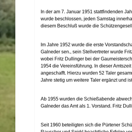
In der am 7. Januar 1951 stattfindenden J
wurde beschlossen, jeden Samstag innerhal
diesem Beschluß wurde die Schützengesells
Im Jahre 1952 wurde die erste Vorstandscha
Galneder sen., sein Stellvertreter wurde Fri
wobei Fritz Dullinger bei der Gaumeistersc
1954 die Vereinsführung. In dieser Amtszeit
angeschafft. Hierzu wurden 52 Taler gesam
Jahre stetig um weitere Taler ergänzt und i
Ab 1955 wurden die Schießabende abwechse
Galneder das Amt als 1. Vorstand. Fritz Dull
Seit 1960 beteiligten sich die Pürtener S
Rauscher und Spirkl beachtliche Erfolge ve