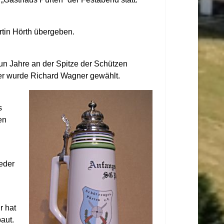
rtin Hörth übergeben.
n Jahre an der Spitze der Schützen
ter wurde Richard Wagner gewählt.
s
en
eder
r hat
aut.