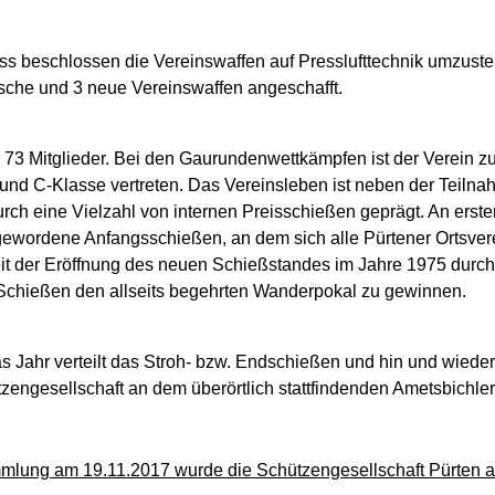
s beschlossen die Vereinswaffen auf Presslufttechnik umzustel
asche und 3 neue Vereinswaffen angeschafft.
 73 Mitglieder. Bei den Gaurundenwettkämpfen ist der Verein zu
und C-Klasse vertreten. Das Vereinsleben ist neben der Teiln
rch eine Vielzahl von internen Preisschießen geprägt. An erste
n gewordene Anfangsschießen, an dem sich alle Pürtener Ortsver
it der Eröffnung des neuen Schießstandes im Jahre 1975 durchge
m Schießen den allseits begehrten Wanderpokal zu gewinnen.
 Jahr verteilt das Stroh- bzw. Endschießen und hin und wieder
chützengesellschaft an dem überörtlich stattfindenden Ametsbi
mmlung am 19.11.2017 wurde die Schützengesellschaft Pürten a